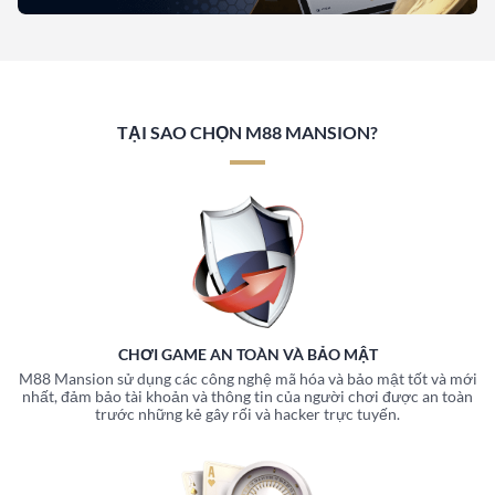
TẠI SAO CHỌN M88 MANSION?
CHƠI GAME AN TOÀN VÀ BẢO MẬT
M88 Mansion sử dụng các công nghệ mã hóa và bảo mật tốt và mới
nhất, đảm bảo tài khoản và thông tin của người chơi được an toàn
trước những kẻ gây rối và hacker trực tuyến.