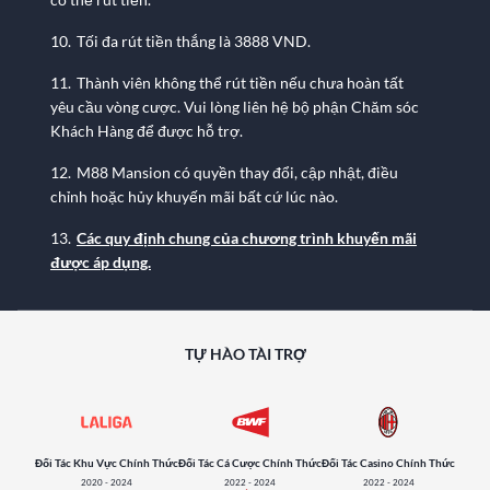
Tối đa rút tiền thắng là 3888 VND.
Thành viên không thể rút tiền nếu chưa hoàn tất
yêu cầu vòng cược. Vui lòng liên hệ bộ phận Chăm sóc
Khách Hàng để được hỗ trợ.
M88 Mansion có quyền thay đổi, cập nhật, điều
chỉnh hoặc hủy khuyến mãi bất cứ lúc nào.
Các quy định chung của chương trình khuyến mãi
được áp dụng.
TỰ HÀO TÀI TRỢ
Đối Tác Khu Vực Chính Thức
Đối Tác Cá Cược Chính Thức
Đối Tác Casino Chính Thức
2020 - 2024
2022 - 2024
2022 - 2024