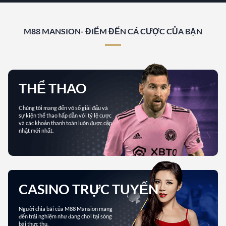
M88 MANSION- ĐIỂM ĐẾN CÁ CƯỢC CỦA BẠN
THỂ THAO
Chúng tôi mang đến vô số giải đấu và
sự kiện thể thao hấp dẫn với tỷ lệ cược
và các khoản thanh toán luôn được cập
nhật mới nhất.
CASINO TRỰC TUYẾN
Người chia bài của M88 Mansion mang
đến trải nghiệm như đang chơi tại sòng
bài thực thụ.