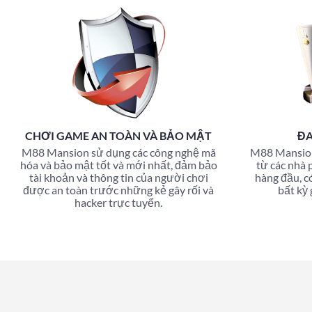
CHƠI GAME AN TOÀN VÀ BẢO MẬT
ĐA
M88 Mansion sử dụng các công nghệ mã
M88 Mansion 
hóa và bảo mật tốt và mới nhất, đảm bảo
từ các nhà 
tài khoản và thông tin của người chơi
hàng đầu, có
được an toàn trước những kẻ gây rối và
bất kỳ
hacker trực tuyến.