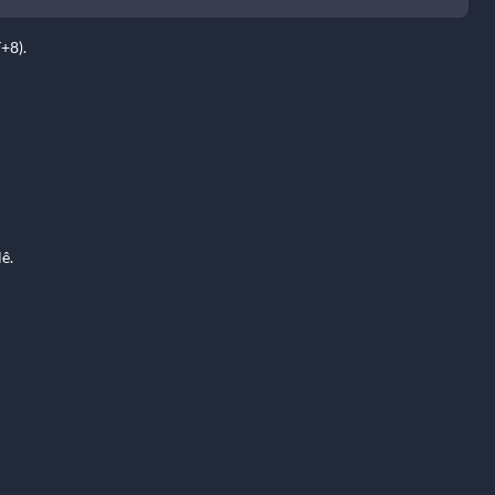
+8).
ê.