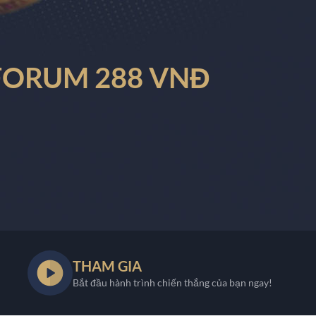
FORUM 288 VNĐ
THAM GIA
Bắt đầu hành trình chiến thắng của bạn ngay!