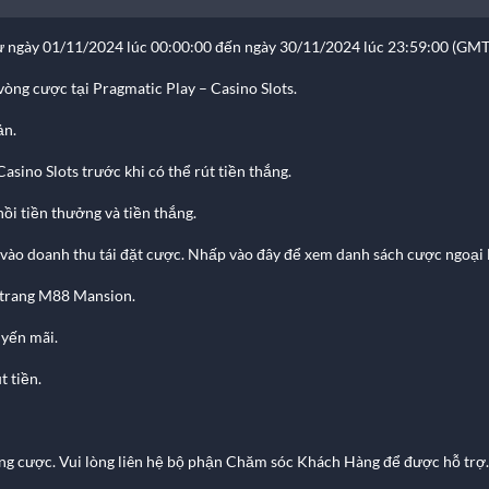
 ngày 01/11/2024 lúc 00:00:00 đến ngày 30/11/2024 lúc 23:59:00 (GMT
ng cược tại Pragmatic Play – Casino Slots.
ản.
asino Slots trước khi có thể rút tiền thắng.
hồi tiền thưởng và tiền thắng.
h vào doanh thu tái đặt cược. Nhấp vào đây để xem danh sách cược ngoại l
 trang M88 Mansion.
uyến mãi.
t tiền.
òng cược. Vui lòng liên hệ bộ phận Chăm sóc Khách Hàng để được hỗ trợ.