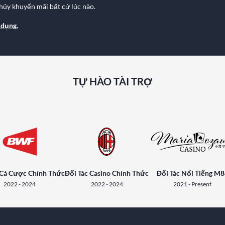
hủy khuyến mãi bất cứ lúc nào.
 dụng.
TỰ HÀO TÀI TRỢ
 Cá Cược Chính Thức
Đối Tác Casino Chính Thức
Đối Tác Nổi Tiếng M
2022 - 2024
2022 - 2024
2021 - Present