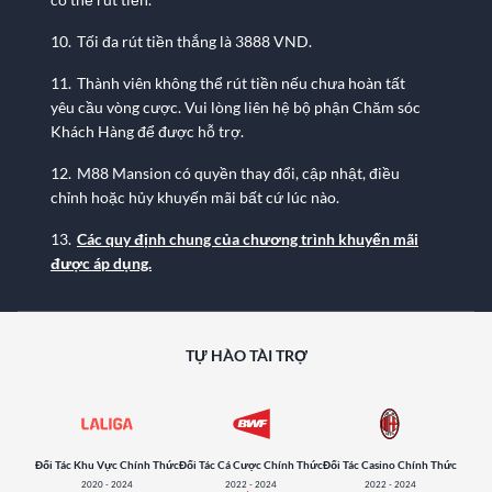
Tối đa rút tiền thắng là 3888 VND.
Thành viên không thể rút tiền nếu chưa hoàn tất
yêu cầu vòng cược. Vui lòng liên hệ bộ phận Chăm sóc
Khách Hàng để được hỗ trợ.
M88 Mansion có quyền thay đổi, cập nhật, điều
chỉnh hoặc hủy khuyến mãi bất cứ lúc nào.
Các quy định chung của chương trình khuyến mãi
được áp dụng.
TỰ HÀO TÀI TRỢ
Đối Tác Khu Vực Chính Thức
Đối Tác Cá Cược Chính Thức
Đối Tác Casino Chính Thức
2020 - 2024
2022 - 2024
2022 - 2024