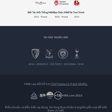
Đối Tác Nổi Tiếng M88
Đại Diện M88
Tài Trợ Chính
2021 - Present
2022 - Present
2023
TÀI TRỢ TRƯỚC ĐÂY
2016 - 2020
2015 - 2017
2011 - 2012
2006 - 2010
M88 cam kết hỗ trợ
Chơi Game Có Trách Nhiệm.
M88.com 2023
Điều khoản và điều kiện áp dụng. Vui lòng tham khảo trang khuyến mãi để biết
thêm chi tiết.