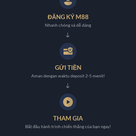
ĐĂNG KÝ M88
Nhanh chóng và dễ dàng
GỬI TIỀN
Aman dengan waktu deposit 2-5 menit!
THAM GIA
Bắt đầu hành trình chiến thắng của bạn ngay!