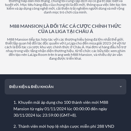
thưởng hấp dẫn mỗi tháng, chúng tôi cung cấp dịch vụ có giá trị đặc biệt và
tuyệt vời. Mục tiêu hàng đầu của chúng tôi là đổi mới, thông qua việc liên tục tìm
kiếm và áp dụng công nghệ mới, cải thiện trải nghiệm người dùng và mở rộng
danh mục trò chơi của mình.
M88 MANSION LÀ ĐỐI TÁC CÁ CƯỢC CHÍNH THỨC
CỦA LA LIGA TẠI CHÂU Á
M88 Mansion tiếp tục hợp tác với các thương hiệu bóng đá lớn nhất thế giới,
thiết lập quan hệ đối tác độc quyền với La Liga cho đến mùa giải 2023-24 với tư
cách là Đối tác cá cược khu vực chính thức ở Châu Á. Hai đơn vị hàng đầu hỗ trợ
nhau trong việc tăng nhận diện thương hiệu, từ tổ chức các bữa tiệc xem phim
đến tạo nên LaLiga Room trên trang web M88 Mansion, và nhiều dự án vẫn
đang được triển khai.
ĐIỀU KIỆN & ĐIỀU KHOẢN
Khuyến mãi áp dụng cho 100 thành viên mới M88
Mansion từ ngày 01/11/2024 lúc 00:00:00 đến ngày
30/11/2024 lúc 23:59:00 (GMT+8).
Thành viên mới hợp lệ nhận cược miễn phí 288 VND