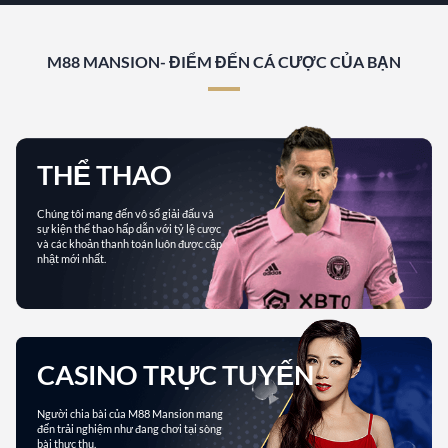
M88 MANSION- ĐIỂM ĐẾN CÁ CƯỢC CỦA BẠN
THỂ THAO
Chúng tôi mang đến vô số giải đấu và
sự kiện thể thao hấp dẫn với tỷ lệ cược
và các khoản thanh toán luôn được cập
nhật mới nhất.
CASINO TRỰC TUYẾN
Người chia bài của M88 Mansion mang
đến trải nghiệm như đang chơi tại sòng
bài thực thụ.