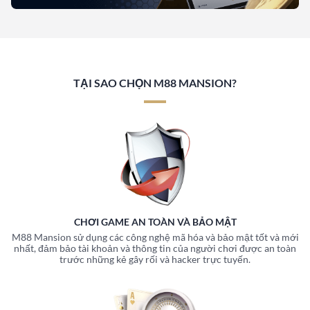
TẠI SAO CHỌN M88 MANSION?
CHƠI GAME AN TOÀN VÀ BẢO MẬT
M88 Mansion sử dụng các công nghệ mã hóa và bảo mật tốt và mới
nhất, đảm bảo tài khoản và thông tin của người chơi được an toàn
trước những kẻ gây rối và hacker trực tuyến.